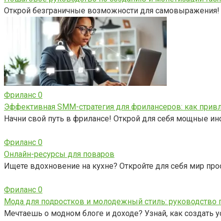
Открой безграничные возможности для самовыражения! Н
Фриланс
0
Эффективная SMM-стратегия для фрилансеров: как привл
Начни свой путь в фрилансе! Открой для себя мощные ин
Фриланс
0
Онлайн-ресурсы для поваров
Ищете вдохновение на кухне? Откройте для себя мир про
Фриланс
0
Мода для подростков и молодежный стиль: руководство 
Мечтаешь о модном блоге и доходе? Узнай, как создать у