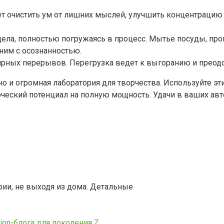
т очистить ум от лишних мыслей, улучшить концентрацию 
ела, полностью погружаясь в процесс. Мытье посуды, прог
ним с осознанностью.
ярных перерывов. Перегрузка ведет к выгоранию и преодо
 но и огромная лаборатория для творчества. Используйте э
ческий потенциал на полную мощность. Удачи в ваших авт
арии, не выходя из дома. Детальные
on-блога для поколения Z