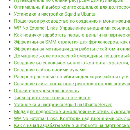
Путеводитель по онлайн-ресурсам для кулинаров
Оптимальный выбор криптокошелька для долгосро
Установка и настройка Squid в Ubuntu
Пошаговое руководство по созданию и монетизации 
WP No External Links: Управление внешними ссылка
Как новичку заработать первые деньги на партнерка
Эффективная SMM-стратегия для фрилансеров: как 
Эффективная мотивация для работы с сайтом и онл
Домашнее желе из красной смородины: пошаговый
Создание высококачественного контента: стратегия,
Создание сайтов своими руками
Распространенные ошибки индексации сайта и пути
Создание сайта: пошаговое руководство для новичк
Онлайн-ресурсы для поваров
Типы криптовалютных кошельков
Установка и настройка Squid на Ubuntu Server
Мода для подростков и молодежный стиль: руковод
WP No External Links: Контроль над внешними ссыл
Как я начал зарабатывать в интернете на партнерск