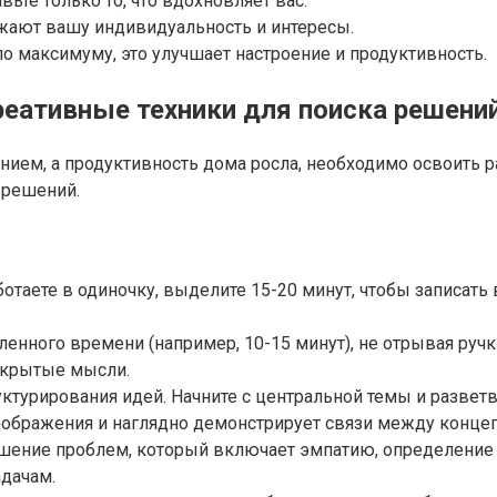
вьте только то, что вдохновляет вас.
жают вашу индивидуальность и интересы.
по максимуму, это улучшает настроение и продуктивность.
реативные техники для поиска решени
ием, а продуктивность дома росла, необходимо освоить р
 решений.
таете в одиночку, выделите 15-20 минут, чтобы записать в
нного времени (например, 10-15 минут), не отрывая ручки
скрытые мысли.
ктурирования идей. Начните с центральной темы и разветв
воображения и наглядно демонстрирует связи между конце
шение проблем, который включает эмпатию, определение 
адачам.