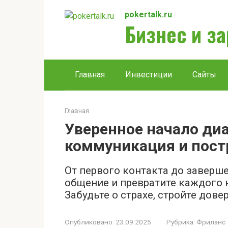
Перейти
pokertalk.ru
к
Бизнес и з
контенту
Главная
Инвестиции
Сайты
Главная
Уверенное начало ди
коммуникация и пост
От первого контакта до заверше
общение и превратите каждого к
Забудьте о страхе, стройте дове
Опубликовано:
23.09.2025
Рубрика:
Фриланс