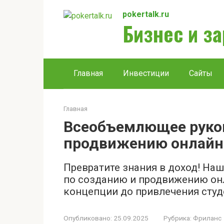
Перейти
pokertalk.ru
к
Бизнес и з
контенту
Главная
Инвестиции
Сайты
Главная
Всеобъемлющее руков
продвижению онлайн-
Превратите знания в доход! На
по созданию и продвижению он
концепции до привлечения студе
Опубликовано:
25.09.2025
Рубрика:
Фриланс