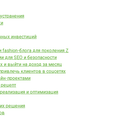
 устранения
ки
чных инвестиций
fashion-блога для поколения Z
ми для SEO и безопасности
х и выйти на доход за месяц
привлечь клиентов в соцсетях
айн-проектами
 рецепт
 реализация и оптимизация
 их решения
ов