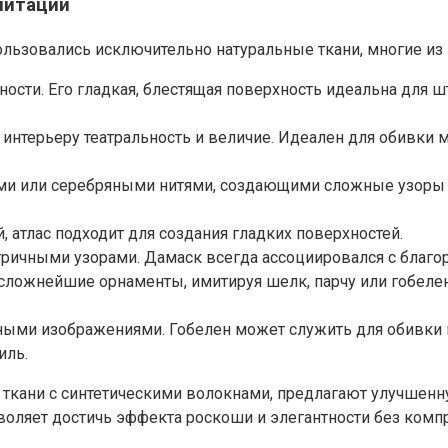
митации
ользовались исключительно натуральные ткани, многие из 
сти. Его гладкая, блестящая поверхность идеальна для ш
т интерьеру театральность и величие. Идеален для обивки 
ыми или серебряными нитями, создающими сложные узоры
, атлас подходит для создания гладких поверхностей.
тричными узорами. Дамаск всегда ассоциировался с благо
сложнейшие орнаменты, имитируя шелк, парчу или гобелен
етными изображениями. Гобелен может служить для обивки
иль.
кани с синтетическими волокнами, предлагают улучшенну
озволяет достичь эффекта роскоши и элегантности без ком