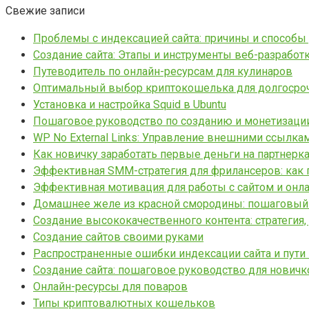
Свежие записи
Проблемы с индексацией сайта: причины и способы
Создание сайта: Этапы и инструменты веб-разработ
Путеводитель по онлайн-ресурсам для кулинаров
Оптимальный выбор криптокошелька для долгосро
Установка и настройка Squid в Ubuntu
Пошаговое руководство по созданию и монетизации 
WP No External Links: Управление внешними ссылка
Как новичку заработать первые деньги на партнерка
Эффективная SMM-стратегия для фрилансеров: как 
Эффективная мотивация для работы с сайтом и онл
Домашнее желе из красной смородины: пошаговый
Создание высококачественного контента: стратегия,
Создание сайтов своими руками
Распространенные ошибки индексации сайта и пути
Создание сайта: пошаговое руководство для новичк
Онлайн-ресурсы для поваров
Типы криптовалютных кошельков