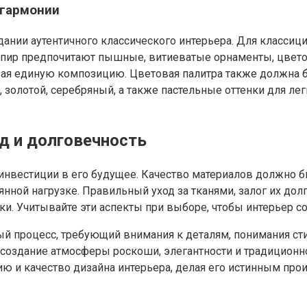
 гармонии
ании аутентичного классического интерьера. Для классиц
мпир предпочитают пышные, витиеватые орнаменты, цвето
авая единую композицию. Цветовая палитра также должна 
олотой, серебряный, а также пастельные оттенки для легк
од и долговечность
о инвестиции в его будущее. Качество материалов должно 
ной нагрузке. Правильный уход за тканями, залог их долг
ки. Учитывайте эти аспекты при выборе, чтобы интерьер с
й процесс, требующий внимания к деталям, понимания стил
создание атмосферы роскоши, элегантности и традиционно
и качество дизайна интерьера, делая его истинным про