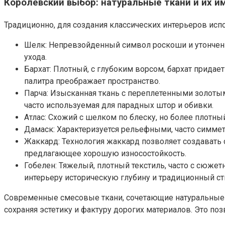
Королевский выбор: натуральные ткани и их и
Традиционно, для создания классических интерьеров исп
Шелк: Непревзойденный символ роскоши и утонченно
ухода.
Бархат: Плотный, с глубоким ворсом, бархат придае
палитра преображает пространство.
Парча: Изысканная ткань с переплетенными золот
часто используемая для парадных штор и обивки.
Атлас: Схожий с шелком по блеску, но более плотный
Дамаск: Характеризуется рельефными, часто симме
Жаккард: Технология жаккард позволяет создавать 
предлагающее хорошую износостойкость.
Гобелен: Тяжелый, плотный текстиль, часто с сюж
интерьеру историческую глубину и традиционный ст
Современные смесовые ткани, сочетающие натуральные т
сохраняя эстетику и фактуру дорогих материалов. Это п