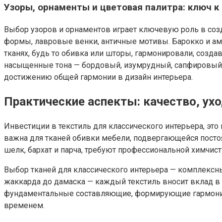
Узоры, орнаменты и цветовая палитра: ключ к
Выбор узоров и орнаментов играет ключевую роль в созд
формы, лавровые венки, античные мотивы. Барокко и а
тканях, будь то обивка или шторы, гармонировали, созд
насыщенные тона — бордовый, изумрудный, сапфировый, з
достижению общей гармонии в дизайн интерьера.
Практические аспекты: качество, ух
Инвестиции в текстиль для классического интерьера, эт
важна для тканей обивки мебели, подвергающейся постоян
шелк, бархат и парча, требуют профессиональной химчист
Выбор тканей для классического интерьера — комплексны
жаккарда до дамаска — каждый текстиль вносит вклад в 
фундаментальные составляющие, формирующие гармонию 
временем.