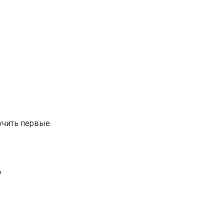
лучить первые
ь