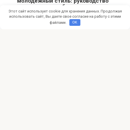
молодежный стиль: руководство
по монетизации блога
Этот сайт использует cookie для хранения данных. Продолжая
Мечтаешь о модном блоге и доходе? Узнай, как создать
использовать сайт, Вы даете свое согласие на работу с этими
успешный fashion-блог для подростков, привлечь
файлами.
OK
Фриланс
0
Как найти клиентов фрилансеру в
социальных сетях
Ищете клиентов на фрилансе? Узнайте, как соцсети
помогут вам найти первых заказчиков, продвинуть свои
© 2026 pokertalk.ru
Политика конфиденциальности