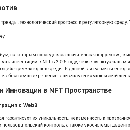
ротив
 тренды, технологический прогресс и регуляторную среду.
rey
ум‚ за которым последовала значительная коррекция‚ выз
вать инвестиции в NFT в 2025 году‚ является актуальным и
яющейся регуляторной среды. В данной статье мы всестор
ть обоснованное решение‚ опираясь на комплексный анали
и Инновации в NFT Пространстве
грация с Web3
рая гарантирует их уникальность‚ неизменность и прозрач
 пользовательский контроль‚ а также экосистемы децентр