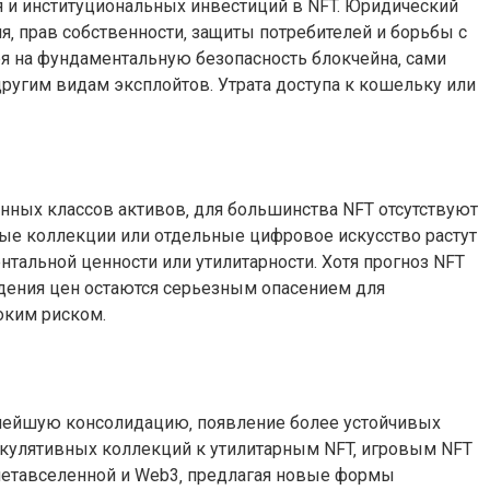
я и институциональных инвестиций в NFT. Юридический
я‚ прав собственности‚ защиты потребителей и борьбы с
ря на фундаментальную безопасность блокчейна‚ сами
угим видам эксплойтов. Утрата доступа к кошельку или
онных классов активов‚ для большинства NFT отсутствуют
ые коллекции или отдельные цифровое искусство растут
нтальной ценности или утилитарности. Хотя прогноз NFT
дения цен остаются серьезным опасением для
оким риском.
ьнейшую консолидацию‚ появление более устойчивых
пекулятивных коллекций к утилитарным NFT‚ игровым NFT
 метавселенной и Web3‚ предлагая новые формы