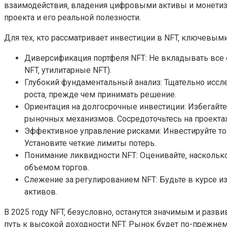
взаимодействия‚ владения цифровыми активы и монетиза
проекта и его реальной полезности.
Для тех‚ кто рассматривает инвестиции в NFT‚ ключевым
Диверсификация портфеля NFT: Не вкладывать все с
NFT‚ утилитарные NFT).
Глубокий фундаментальный анализ: Тщательно иссле
роста‚ прежде чем принимать решение.
Ориентация на долгосрочные инвестиции: Избегайт
рыночных механизмов. Сосредоточьтесь на проектах
Эффективное управление рисками: Инвестируйте тол
Установите четкие лимиты потерь.
Понимание ликвидности NFT: Оценивайте‚ наскольк
объемом торгов.
Слежение за регулированием NFT: Будьте в курсе и
активов.
В 2025 году NFT‚ безусловно‚ останутся значимым и разв
путь к высокой доходности NFT. Рынок будет по-прежнем