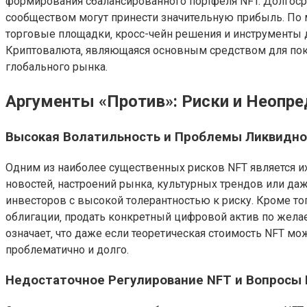
формирования сбалансированного портфеля NFT. Долгоср
сообществом могут принести значительную прибыль. По
торговые площадки‚ кросс-чейн решения и инструменты д
Криптовалюта‚ являющаяся основным средством для поку
глобального рынка.
Аргументы «Против»: Риски и Неопре
Высокая Волатильность и Проблемы Ликвидно
Одним из наиболее существенных рисков NFT является и
новостей‚ настроений рынка‚ культурных трендов или да
инвесторов с высокой толерантностью к риску. Кроме тог
облигации‚ продать конкретный цифровой актив по жела
означает‚ что даже если теоретическая стоимость NFT м
проблематично и долго.
Недостаточное Регулирование NFT и Вопросы 