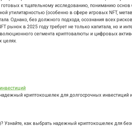
в‚ готовых к тщательному исследованию‚ пониманию основ 
ной утилитарностью (особенно в сфере игровых NFT‚ мета
ла. Однако‚ без должного подхода‚ осознания всех рисков
T рынок в 2025 году требует не только капитала‚ но и ин
 революционного сегмента криптовалюты и цифровых акт
 целях.
инвестиций
 надежный криптокошелек для долгосрочных инвестиций и
)? Узнайте, как выбрать надежный криптокошелек для без