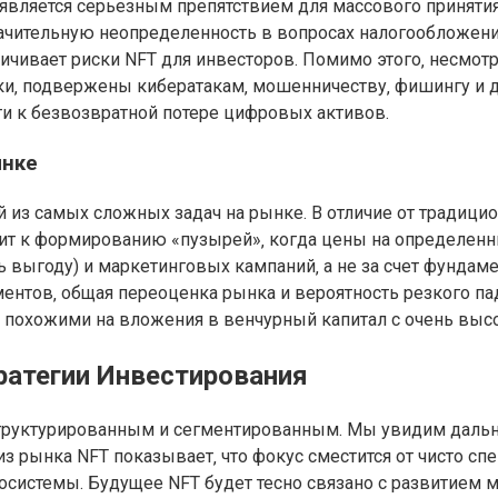
 является серьезным препятствием для массового приняти
 значительную неопределенность в вопросах налогообложени
ичивает риски NFT для инвесторов. Помимо этого‚ несмот
и‚ подвержены кибератакам‚ мошенничеству‚ фишингу и др
и к безвозвратной потере цифровых активов.
ынке
 из самых сложных задач на рынке. В отличие от традици
ит к формированию «пузырей»‚ когда цены на определенн
ь выгоду) и маркетинговых кампаний‚ а не за счет фундаме
нтов‚ общая переоценка рынка и вероятность резкого па
T похожими на вложения в венчурный капитал с очень выс
ратегии Инвестирования
‚ структурированным и сегментированным. Мы увидим дал
з рынка NFT показывает‚ что фокус сместится от чисто с
косистемы. Будущее NFT будет тесно связано с развитием