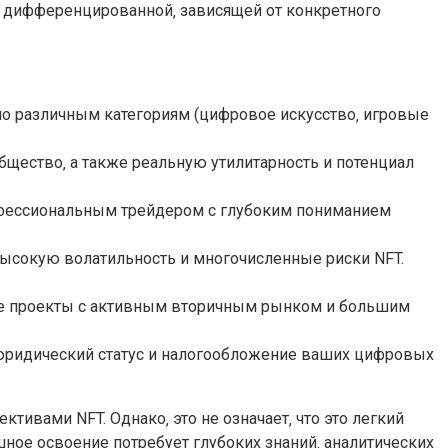
е дифференцированной‚ зависящей от конкретного
 по различным категориям (цифровое искусство‚ игровые
бщество‚ а также реальную утилитарность и потенциал
рофессиональным трейдером с глубоким пониманием
высокую волатильность и многочисленные риски NFT.
йте проекты с активным вторичным рынком и большим
а юридический статус и налогообложение ваших цифровых
ивами NFT. Однако‚ это не означает‚ что это легкий
ное освоение потребует глубоких знаний‚ аналитических