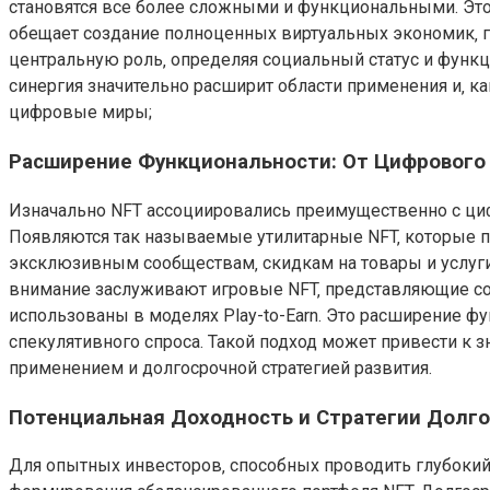
становятся все более сложными и функциональными. Это
обещает создание полноценных виртуальных экономик‚ г
центральную роль‚ определяя социальный статус и функц
синергия значительно расширит области применения и‚ к
цифровые миры;
Расширение Функциональности: От Цифрового
Изначально NFT ассоциировались преимущественно с ци
Появляются так называемые утилитарные NFT‚ которые п
эксклюзивным сообществам‚ скидкам на товары и услуги‚
внимание заслуживают игровые NFT‚ представляющие соб
использованы в моделях Play-to-Earn. Это расширение ф
спекулятивного спроса. Такой подход может привести к
применением и долгосрочной стратегией развития.
Потенциальная Доходность и Стратегии Долг
Для опытных инвесторов‚ способных проводить глубокий