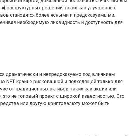
 дорожной картой‚ доказанной полезностью и активным
инфраструктурных решений‚ таких как улучшенные
ивов становятся более ясными и предсказуемыми.
печивая необходимую ликвидность и доступность для
ься драматически и непредсказуемо под влиянием
цию NFT крайне рискованной и подходящей только для
чие от традиционных активов‚ таких как акции или
 это не топовый проект с широкой известностью. Это
 средства или другую криптовалюту может быть