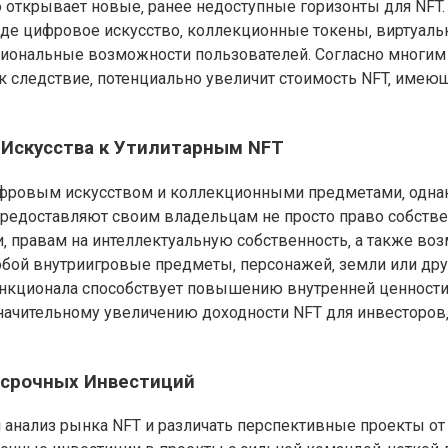
 открывает новые‚ ранее недоступные горизонты для NFT
де цифровое искусство‚ коллекционные токены‚ виртуальн
иональные возможности пользователей. Согласно многим 
ак следствие‚ потенциально увеличит стоимость NFT‚ име
 Искусства к Утилитарным NFT
фровым искусством и коллекционными предметами‚ однако
редоставляют своим владельцам не просто право собствен
 правам на интеллектуальную собственность‚ а также воз
ой внутриигровые предметы‚ персонажей‚ земли или дру
ункционала способствует повышению внутренней ценности
 значительному увеличению доходности NFT для инвесторо
осрочных Инвестиций
 анализ рынка NFT и различать перспективные проекты о