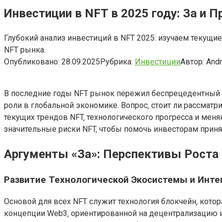
Инвестиции в NFT в 2025 году: За и П
Глубокий анализ инвестиций в NFT 2025: изучаем текущие
NFT рынка.
Опубликовано:
28.09.2025
Рубрика:
Инвестиции
Автор:
And
В последние годы NFT рынок пережил беспрецедентный б
роли в глобальной экономике. Вопрос‚ стоит ли рассматри
текущих трендов NFT‚ технологического прогресса и мен
значительные риски NFT‚ чтобы помочь инвесторам приня
Аргументы «За»: Перспективы Роста 
Развитие Технологической Экосистемы и Инте
Основой для всех NFT служит технология блокчейн‚ кото
концепции Web3‚ ориентированной на децентрализацию и