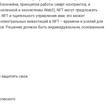
блокчейна‚ принципов работы смарт-контрактов‚ и
вселенной и экосистемы Web3)‚ NFT могут предложить
 NFT и тщательного управления ими‚ это может
теллектуальных инвестиций в NFT – времени и усилий для
ивов. Решение должно быть индивидуальным‚ основанным
 защитить свои
опасного