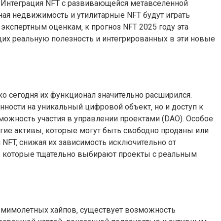
. Интеграция NFT с развивающейся метавселенной
ая недвижимость и утилитарные NFT будут играть
экспертным оценкам‚ к прогноз NFT 2025 году эта
ющих реальную полезность и интегрированных в эти новые
 сегодня их функционал значительно расширился.
ности на уникальный цифровой объект‚ но и доступ к
можность участия в управлении проектами (DAO). Особое
гие активы‚ которые могут быть свободно проданы или
 NFT‚ снижая их зависимость исключительно от
в‚ которые тщательно выбирают проекты с реальным
т мимолетных хайпов‚ существует возможность