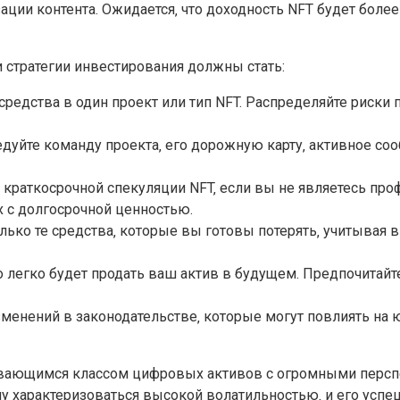
ции контента. Ожидается‚ что доходность NFT будет боле
и стратегии инвестирования должны стать:
редства в один проект или тип NFT. Распределяйте риски
дуйте команду проекта‚ его дорожную карту‚ активное соо
е краткосрочной спекуляции NFT‚ если вы не являетесь п
 с долгосрочной ценностью.
ько те средства‚ которые вы готовы потерять‚ учитывая 
о легко будет продать ваш актив в будущем. Предпочита
зменений в законодательстве‚ которые могут повлиять н
ивающимся классом цифровых активов с огромными перспект
у характеризоваться высокой волатильностью‚ и его успеш