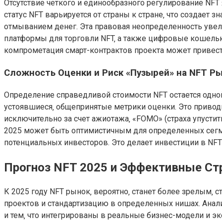
Отсутствие четкого и единообразного регулирование NFT
статус NFT варьируется от страны к стране‚ что создает
отмыванием денег. Эта правовая неопределенность увел
платформы для торговли NFT‚ а также цифровые кошельк
компрометация смарт-контрактов проекта может привест
Сложность Оценки и Риск «Пузырей» на NFT Р
Определение справедливой стоимости NFT остается одной
устоявшиеся‚ общепринятые метрики оценки. Это привод
исключительно за счет ажиотажа‚ «FOMO» (страха упустит
2025 может быть оптимистичным для определенных сегме
потенциальных инвесторов. Это делает инвестиции в NF
Прогноз NFT 2025 и Эффективные Ст
К 2025 году NFT рынок‚ вероятно‚ станет более зрелым
проектов и стандартизацию в определенных нишах. Анали
и тем‚ что интегрированы в реальные бизнес-модели и э