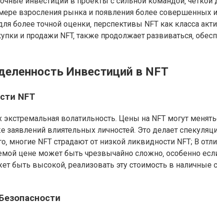
очные инвестиции в проекты с сильной командой‚ четкой
 мере взросления рынка и появления более совершенных 
ля более точной оценки‚ перспективы NFT как класса акт
пки и продажи NFT‚ также продолжает развиваться‚ обес
деленность Инвестиций в NFT
сти NFT
х экстремальная волатильность. Цены на NFT могут менят
же заявлений влиятельных личностей. Это делает спекуля
о‚ многие NFT страдают от низкой ликвидности NFT; В отли
емой цене может быть чрезвычайно сложно‚ особенно если
ожет быть высокой‚ реализовать эту стоимость в наличные
Безопасности