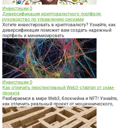
Инвестиции
0
Диверсификация криптовалютного портфеля:
руководство по управлению рисками
Хотите инвестировать в криптовалюту? Узнайте, как
диверсификация поможет вам создать надежный
портфель и минимизировать
Инвестиции
0
Как отличить перспективный Web3-стартап от скам-
проекта
Разбираемся в мире Web3, блокчейна и NFT! Узнайте,
как отличить реальный проект от мошеннического,