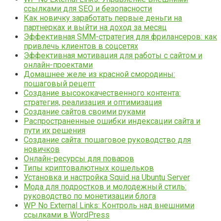
ссылками для SEO и безопасности
Как новичку заработать первые деньги на
партнерках и выйти на доход за месяц
Эффективная SMM-стратегия для фрилансеров: как
привлечь клиентов в соцсетях
Эффективная мотивация для работы с сайтом и
онлайн-проектами
Домашнее желе из красной смородины:
пошаговый рецепт
Создание высококачественного контента:
стратегия, реализация и оптимизация
Создание сайтов своими руками
Распространенные ошибки индексации сайта и
пути их решения
Создание сайта: пошаговое руководство для
новичков
Онлайн-ресурсы для поваров
Типы криптовалютных кошельков
Установка и настройка Squid на Ubuntu Server
Мода для подростков и молодежный стиль:
руководство по монетизации блога
WP No External Links: Контроль над внешними
ссылками в WordPress