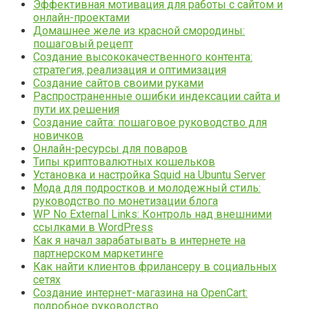
Эффективная мотивация для работы с сайтом и
онлайн-проектами
Домашнее желе из красной смородины:
пошаговый рецепт
Создание высококачественного контента:
стратегия, реализация и оптимизация
Создание сайтов своими руками
Распространенные ошибки индексации сайта и
пути их решения
Создание сайта: пошаговое руководство для
новичков
Онлайн-ресурсы для поваров
Типы криптовалютных кошельков
Установка и настройка Squid на Ubuntu Server
Мода для подростков и молодежный стиль:
руководство по монетизации блога
WP No External Links: Контроль над внешними
ссылками в WordPress
Как я начал зарабатывать в интернете на
партнерском маркетинге
Как найти клиентов фрилансеру в социальных
сетях
Создание интернет-магазина на OpenCart:
подробное руководство