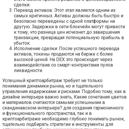
сделки.
Перевод активов: Этот этап является одним из
самых критичных. Активы должны быть быстро и
безопасно переведены с одной платформы на
другую. Задержки в сети блокчейн могут привести
к тому‚ что разница цен исчезнет до завершения
транзакции‚ превращая потенциальную прибыль в
убыток.
Исполнение сделки: После успешного перевода
активов‚ токены продаются на бирже с более
высокой ценой. На DEX это происходит через
взаимодействие со смарт-контрактами пулов
ликвидности.
Успешный криптоарбитраж требует не только
понимания динамики рынка‚ но и тщательного
управления издержками и рисками. Подобно тому‚ как в
дизайне интерьера важно знать‚ Какие сочетания цветов
и материалов считаются самыми успешными в
скандинавском интерьере? для создания гармоничного
и функционального пространства‚ так и в
криптоарбитраже необходимо глубоко понимать рынок‚
тщательно подбирать стратегии и инструменты для