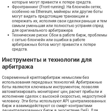
которые могут привести к потере средств.
Фронтраннинг (Front-running): На блокчейн сетях‚
особенно на Ethereum‚ майнеры или другие боты
могут видеть предстоящие транзакции и
опережать их‚ исполняя свои сделки раньше и тем
самым уменьшая или полностью устраняя спред
для оригинального арбитражера.
Технические риски: Сбои в работе бирж‚ проблемы
с сетью блокчейн или ошибки в работе
арбитражных ботов могут привести к потере
средств.
Инструменты и технологии для
арбитража
Современный криптоарбитраж немыслим без
использования передовых технологий. Арбитражные
боты являются ключевым инструментом‚ позволяя
автоматизировать мониторинг цен‚ расчет прибыли и
исполнение сделок с высокой скоростью‚ недоступной
человеку. Эти боты используют API централизованных
бирж и взаимодействуют со смарт-контрактами
децентрализованных бирж в экосистеме DeFi. Для