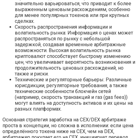
значительно варьироваться‚ что приводит к более
выраженным ценовым расхождениям‚ особенно
для менее популярных токенов или при крупных
сделках.
Скорость распространения информации и
волатильность рынка: Информация о ценах может
распространяться по рынку с небольшой
задержкой‚ создавая временные арбитражные
возможности. Высокая волатильность рынка
криптовалют способствует быстрому изменению
цен‚ что увеличивает вероятность возникновения и
продолжительность ценовых расхождений‚ но
также и риски.
Технические и регуляторные барьеры: Различные
юрисдикции‚ регуляторные требования‚ а также
технические особенности блокчейн сетей
(например‚ скорость транзакций и газ (gas fees))
могут влиять на доступность активов и их цены на
разных платформах.
Основная стратегия заработка на CEX/DEX арбитраже
проста в концепции‚ но сложна в исполнении: если цена
определённого токена ниже на CEX‚ чем на DEX‚
арбитражер покупает его на CEX‚ инициирует перевод