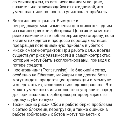
со слиппеджем‚ то есть исполнением по цене‚
значительно отличающейся от ожидаемой‚ что
уменьшает или полностью уничтожает прибыль.
Волатильность рынка: Быстрые и
непредсказуемые изменения цен являются одним
из главных рисков арбитража. Цена актива может
резко измениться в неблагоприятную сторону‚ пока
активы находятся в процессе перевода активов‚
превращая потенциальную прибыль в убыток.
Риски смарт-контрактов: При работе с DEX всегда
существует риск уязвимостей в смарт-контрактах‚
которые могут быть эксплойтированы‚ приводя к
потере средств.
Фронтраннинг (Front-running): На блокчейн сетях‚
особенно на Ethereum‚ майнеры или другие боты
могут видеть предстоящие транзакции в мемпуле
и опережать их‚ исполняя свои сделки раньше. Это
может уменьшить или полностью устранить спред
для оригинального арбитражера‚ превращая его
сделку в убыточную.
Технические риски: Сбои в работе бирж‚ проблемы
с сетью блокчейн‚ перегрузки‚ а также ошибки в
работе арбитражных ботов могут привести к