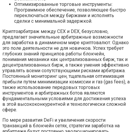
Оптимизированные торговые инструменты:
Программное обеспечение‚ позволяющее быстро
переключаться между биржами и исполнять
сделки с минимальной задержкой.
Криптоарбитраж между CEX и DEX‚ безусловно‚
предлагает значительные арбитражные возможности
для заработка в динамичном мире криптовалют. Однако
это поле деятельности не для новичков. Успех требует
глубоких знаний принципов работы блокчейн‚
понимания механики как централизованных бирж‚ так и
децентрализованных бирж‚ а также умения эффективно
управлять всеми сопутствующими рисками арбитража.
Постоянный мониторинг цен‚ тщательная оптимизация
прибыли путем минимизации комиссии и газ (gas fees)‚ а
также использование передовых торговых
инструментов и арбитражных ботов являются
фундаментальными условиями для достижения успеха
в этой высококонкурентной и технологически сложной
сфере.
По мере развития DeFi и увеличения скорости
транзакций в блокчейн сетях‚ стратегии заработка на
арбитраже будут постоянно эволюционировать‚