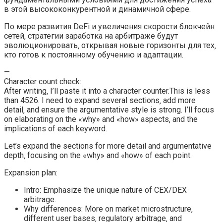
в этой высококонкурентной и динамичной сфере.
По мере развития DeFi и увеличения скорости блокчейн
сетей‚ стратегии заработка на арбитраже будут
эволюционировать‚ открывая новые горизонты для тех‚
кто готов к постоянному обучению и адаптации.
—
Character count check:
After writing‚ I’ll paste it into a character counter.This is less
than 4526. I need to expand several sections‚ add more
detail‚ and ensure the argumentative style is strong. I’ll focus
on elaborating on the «why» and «how» aspects‚ and the
implications of each keyword.
Let’s expand the sections for more detail and argumentative
depth‚ focusing on the «why» and «how» of each point.
Expansion plan:
Intro: Emphasize the unique nature of CEX/DEX
arbitrage.
Why differences: More on market microstructure‚
different user bases‚ regulatory arbitrage‚ and