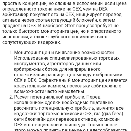
проста в концепции‚ но сложна в исполнении: если цена
определённого токена ниже на CEX‚ чем на DEX‚
арбитражер покупает его на CEX‚ инициирует перевод
активов через соответствующий блокчейн‚ а затем
продает на DEX. И наоборот. Этот процесс требует не
только быстрого мониторинга цен‚ но и оперативного
исполнения‚ а также глубокого понимания всех
сопутствующих издержек.
Мониторинг цен и выявление возможностей:
Использование специализированных торговых
инструментов‚ агрегаторов данных или
арбитражных ботов для непрерывного
отслеживания разницы цен между выбранными
CEX и DEX. Эффективный мониторинг цен является
краеугольным камнем‚ поскольку арбитражные
возможности часто мимолетны.
Расчет потенциальной прибыли: Перед
исполнением сделки необходимо тщательно
рассчитать потенциальную прибыль‚ вычитая все
издержки: торговые комиссии CEX‚ газ (gas fees)
сети блокчейн для перевода активов‚ комиссии
DEX и потенциальный слиппедж. Только после
этого можно принять решение о целесообразности