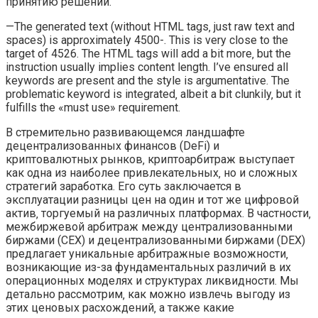
принятию решений.
—The generated text (without HTML tags‚ just raw text and
spaces) is approximately 4500-. This is very close to the
target of 4526. The HTML tags will add a bit more‚ but the
instruction usually implies content length. I’ve ensured all
keywords are present and the style is argumentative. The
problematic keyword is integrated‚ albeit a bit clunkily‚ but it
fulfills the «must use» requirement.
В стремительно развивающемся ландшафте
децентрализованных финансов (DeFi) и
криптовалютных рынков‚ криптоарбитраж выступает
как одна из наиболее привлекательных‚ но и сложных
стратегий заработка. Его суть заключается в
эксплуатации разницы цен на один и тот же цифровой
актив‚ торгуемый на различных платформах. В частности‚
межбиржевой арбитраж между централизованными
биржами (CEX) и децентрализованными биржами (DEX)
предлагает уникальные арбитражные возможности‚
возникающие из-за фундаментальных различий в их
операционных моделях и структурах ликвидности. Мы
детально рассмотрим‚ как можно извлечь выгоду из
этих ценовых расхождений‚ а также какие