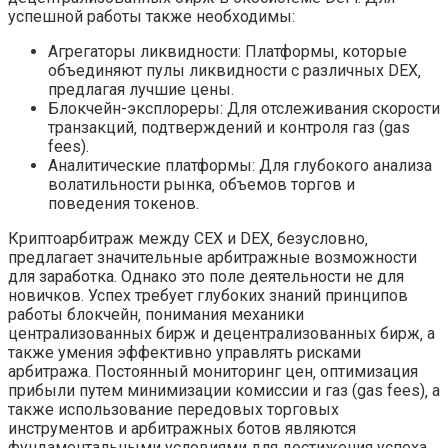
успешной работы также необходимы:
Агрегаторы ликвидности: Платформы‚ которые
объединяют пулы ликвидности с различных DEX‚
предлагая лучшие цены.
Блокчейн-эксплореры: Для отслеживания скорости
транзакций‚ подтверждений и контроля газ (gas
fees).
Аналитические платформы: Для глубокого анализа
волатильности рынка‚ объемов торгов и
поведения токенов.
Криптоарбитраж между CEX и DEX‚ безусловно‚
предлагает значительные арбитражные возможности
для заработка. Однако это поле деятельности не для
новичков. Успех требует глубоких знаний принципов
работы блокчейн‚ понимания механики
централизованных бирж и децентрализованных бирж‚ а
также умения эффективно управлять рисками
арбитража. Постоянный мониторинг цен‚ оптимизация
прибыли путем минимизации комиссии и газ (gas fees)‚ а
также использование передовых торговых
инструментов и арбитражных ботов являются
фундаментальными условиями для достижения успеха