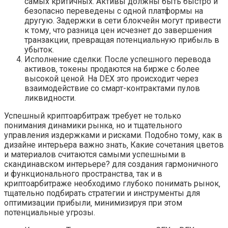
самых критичных. Активы должны быть быстро и
безопасно переведены с одной платформы на
другую. Задержки в сети блокчейн могут привести
к тому‚ что разница цен исчезнет до завершения
транзакции‚ превращая потенциальную прибыль в
убыток.
Исполнение сделки: После успешного перевода
активов‚ токены продаются на бирже с более
высокой ценой. На DEX это происходит через
взаимодействие со смарт-контрактами пулов
ликвидности.
Успешный криптоарбитраж требует не только
понимания динамики рынка‚ но и тщательного
управления издержками и рисками. Подобно тому‚ как в
дизайне интерьера важно знать‚ Какие сочетания цветов
и материалов считаются самыми успешными в
скандинавском интерьере? для создания гармоничного
и функционального пространства‚ так и в
криптоарбитраже необходимо глубоко понимать рынок‚
тщательно подбирать стратегии и инструменты для
оптимизации прибыли‚ минимизируя при этом
потенциальные угрозы.