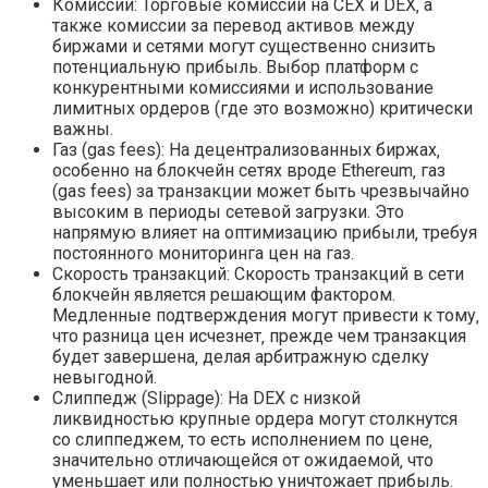
Комиссии: Торговые комиссии на CEX и DEX‚ а
также комиссии за перевод активов между
биржами и сетями могут существенно снизить
потенциальную прибыль. Выбор платформ с
конкурентными комиссиями и использование
лимитных ордеров (где это возможно) критически
важны.
Газ (gas fees): На децентрализованных биржах‚
особенно на блокчейн сетях вроде Ethereum‚ газ
(gas fees) за транзакции может быть чрезвычайно
высоким в периоды сетевой загрузки. Это
напрямую влияет на оптимизацию прибыли‚ требуя
постоянного мониторинга цен на газ.
Скорость транзакций: Скорость транзакций в сети
блокчейн является решающим фактором.
Медленные подтверждения могут привести к тому‚
что разница цен исчезнет‚ прежде чем транзакция
будет завершена‚ делая арбитражную сделку
невыгодной.
Слиппедж (Slippage): На DEX с низкой
ликвидностью крупные ордера могут столкнутся
со слиппеджем‚ то есть исполнением по цене‚
значительно отличающейся от ожидаемой‚ что
уменьшает или полностью уничтожает прибыль.