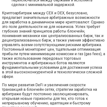
переключаться между биржами и исполнять
сделки с минимальной задержкой.
Криптоарбитраж между CEX и DEX‚ безусловно‚
предлагает значительные арбитражные возможности
для заработка в динамичном мире криптовалют. Однако
это поле деятельности не для новичков. Успех требует
глубоких знаний принципов работы блокчейн‚
понимания механики как централизованных бирж‚ так и
децентрализованных бирж‚ а также умения эффективно
управлять всеми сопутствующими рисками арбитража.
Постоянный мониторинг цен‚ тщательная оптимизация
прибыли путем минимизации комиссии и газ (gas fees)‚ а
также использование передовых торговых
инструментов и арбитражных ботов являются
фундаментальными условиями для достижения успеха
в этой высококонкурентной и технологически сложной
сфере.
По мере развития DeFi и увеличения скорости
транзакций в блокчейн сетях‚ стратегии заработка на
арбитраже будут постоянно эволюционировать‚
открывая новые горизонты для тех‚ кто готов к
непрерывному обучению‚ адаптации и быстрому