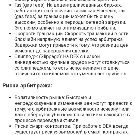
Газ (gas fees): На децентрализованных биржах‚
работающих на блокчейн‚ таких как Ethereum‚ газ
(gas fees) за транзакции может быть очень
высоким‚ особенно в периоды сетевой загрузки.
Это прямо влияет на оптимизацию прибыли.
Скорость транзакций: Скорость транзакций в сети
блокчейн напрямую влияет на успех арбитража.
Задержки могут привести к тому‚ что разница цен
исчезнет до завершения сделки.
Слиппедж (Slippage): На DEX с низкой
ликвидностью крупные ордера могут столкнуться
со слиппеджем‚ то есть исполнением по цене‚
отличной от ожидаемой‚ что уменьшает прибыль.
Риски арбитража:
Волатильность рынка: Быстрые и
непредсказуемые изменения цен могут привести к
тому‚ что арбитражные возможности исчезнут или
даже обернутся убытком‚ пока активы находятся в
процессе перевода активов.
Риски смарт-контрактов: При работе с DEX всегда
существует риск уязвимостей в смарт-контрактах‚