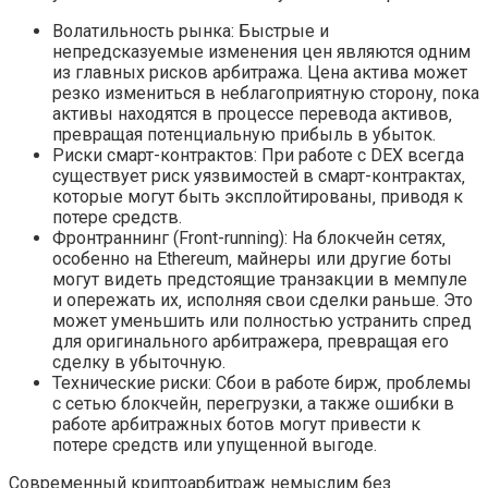
Волатильность рынка: Быстрые и
непредсказуемые изменения цен являются одним
из главных рисков арбитража. Цена актива может
резко измениться в неблагоприятную сторону‚ пока
активы находятся в процессе перевода активов‚
превращая потенциальную прибыль в убыток.
Риски смарт-контрактов: При работе с DEX всегда
существует риск уязвимостей в смарт-контрактах‚
которые могут быть эксплойтированы‚ приводя к
потере средств.
Фронтраннинг (Front-running): На блокчейн сетях‚
особенно на Ethereum‚ майнеры или другие боты
могут видеть предстоящие транзакции в мемпуле
и опережать их‚ исполняя свои сделки раньше. Это
может уменьшить или полностью устранить спред
для оригинального арбитражера‚ превращая его
сделку в убыточную.
Технические риски: Сбои в работе бирж‚ проблемы
с сетью блокчейн‚ перегрузки‚ а также ошибки в
работе арбитражных ботов могут привести к
потере средств или упущенной выгоде.
Современный криптоарбитраж немыслим без