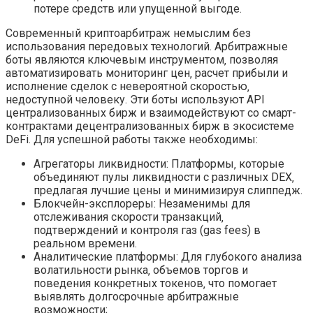
потере средств или упущенной выгоде.
Современный криптоарбитраж немыслим без
использования передовых технологий. Арбитражные
боты являются ключевым инструментом‚ позволяя
автоматизировать мониторинг цен‚ расчет прибыли и
исполнение сделок с невероятной скоростью‚
недоступной человеку. Эти боты используют API
централизованных бирж и взаимодействуют со смарт-
контрактами децентрализованных бирж в экосистеме
DeFi. Для успешной работы также необходимы:
Агрегаторы ликвидности: Платформы‚ которые
объединяют пулы ликвидности с различных DEX‚
предлагая лучшие цены и минимизируя слиппедж.
Блокчейн-эксплореры: Незаменимы для
отслеживания скорости транзакций‚
подтверждений и контроля газ (gas fees) в
реальном времени.
Аналитические платформы: Для глубокого анализа
волатильности рынка‚ объемов торгов и
поведения конкретных токенов‚ что помогает
выявлять долгосрочные арбитражные
возможности;