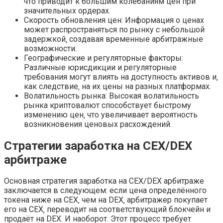
что приводит к большим колебаниям цен при
значительных ордерах.
Скорость обновления цен: Информация о ценах
может распространяться по рынку с небольшой
задержкой‚ создавая временные арбитражные
возможности.
Географические и регуляторные факторы:
Различные юрисдикции и регуляторные
требования могут влиять на доступность активов и‚
как следствие‚ на их цены на разных платформах.
Волатильность рынка: Высокая волатильность
рынка криптовалют способствует быстрому
изменению цен‚ что увеличивает вероятность
возникновения ценовых расхождений.
Стратегии заработка на CEX/DEX
арбитраже
Основная стратегия заработка на CEX/DEX арбитраже
заключается в следующем: если цена определённого
токена ниже на CEX‚ чем на DEX‚ арбитражер покупает
его на CEX‚ переводит на соответствующий блокчейн и
продаёт на DEX. И наоборот. Этот процесс требует