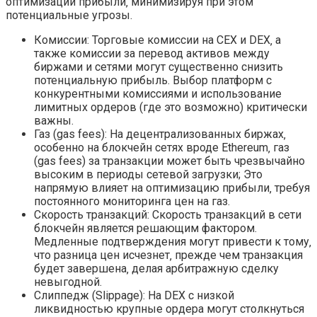
оптимизации прибыли‚ минимизируя при этом
потенциальные угрозы.
Комиссии: Торговые комиссии на CEX и DEX‚ а
также комиссии за перевод активов между
биржами и сетями могут существенно снизить
потенциальную прибыль. Выбор платформ с
конкурентными комиссиями и использование
лимитных ордеров (где это возможно) критически
важны.
Газ (gas fees): На децентрализованных биржах‚
особенно на блокчейн сетях вроде Ethereum‚ газ
(gas fees) за транзакции может быть чрезвычайно
высоким в периоды сетевой загрузки; Это
напрямую влияет на оптимизацию прибыли‚ требуя
постоянного мониторинга цен на газ.
Скорость транзакций: Скорость транзакций в сети
блокчейн является решающим фактором.
Медленные подтверждения могут привести к тому‚
что разница цен исчезнет‚ прежде чем транзакция
будет завершена‚ делая арбитражную сделку
невыгодной.
Слиппедж (Slippage): На DEX с низкой
ликвидностью крупные ордера могут столкнуться