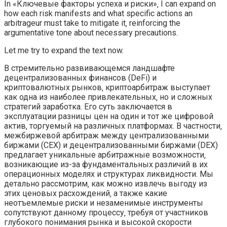
In «Ключевые факторы успеха и риски»‚ I can expand on
how each risk manifests and what specific actions an
arbitrageur must take to mitigate it‚ reinforcing the
argumentative tone about necessary precautions.
Let me try to expand the text now.
В стремительно развивающемся ландшафте
децентрализованных финансов (DeFi) и
криптовалютных рынков‚ криптоарбитраж выступает
как одна из наиболее привлекательных‚ но и сложных
стратегий заработка. Его суть заключается в
эксплуатации разницы цен на один и тот же цифровой
актив‚ торгуемый на различных платформах. В частности‚
межбиржевой арбитраж между централизованными
биржами (CEX) и децентрализованными биржами (DEX)
предлагает уникальные арбитражные возможности‚
возникающие из-за фундаментальных различий в их
операционных моделях и структурах ликвидности. Мы
детально рассмотрим‚ как можно извлечь выгоду из
этих ценовых расхождений‚ а также какие
неотъемлемые риски и незаменимые инструменты
сопутствуют данному процессу‚ требуя от участников
глубокого понимания рынка и высокой скорости