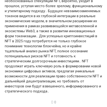
необоснованных спекуляций NFT, вероятно, уходит в
прошлое, уступая место более зрелому, функциональному
и утилитарному подходу․ Будущее невзаимозаменяемых
токенов видится в их глубокой интеграции в реальные
экономические модели, в значительном расширении их
применения в рамках развивающейся метавселенной и
экосистемы Web3, а также в развитии инновационных
форм токенизации․ Для успешных криптоинвестиций в
NFT в 2025 году потребуется не только глубокое
понимание технологии блокчейна, но и крайне
тщательный анализ рынка NFT, полное осознание
потенциальных рисков NFT и готовность к
стратегическим долгосрочным инвестициям․ NFT
продолжат играть ключевую роль в формировании новой
экономики цифровых активов, предлагая уникальные
возможности для реализации право собственности NFT и
дальнейшей децентрализации, но требовать от
инвесторов они будут взвешенного, информированного и
стратегического подхода․
0