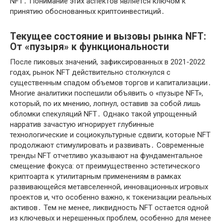
NFT․ Понимание этих аспектов является ключом к
принятию обоснованных криптоинвестиций․
Текущее состояние и вызовы рынка NFT:
От «пузыря» к функциональности
После пиковых значений, зафиксированных в 2021-2022
годах, рынок NFT действительно столкнулся с
существенным спадом объемов торгов и капитализации․
Многие аналитики поспешили объявить о «пузыре NFT»,
который, по их мнению, лопнул, оставив за собой лишь
обломки спекуляций NFT․ Однако такой упрощенный
нарратив зачастую игнорирует глубинные
технологические и социокультурные сдвиги, которые NFT
продолжают стимулировать и развивать․ Современные
тренды NFT отчетливо указывают на фундаментальное
смещение фокуса: от преимущественно эстетического
криптоарта к утилитарным применениям в рамках
развивающейся метавселенной, инновационных игровых
проектов и, что особенно важно, к токенизации реальных
активов․ Тем не менее, ликвидность NFT остается одной
из ключевых и нерешенных проблем, особенно для менее