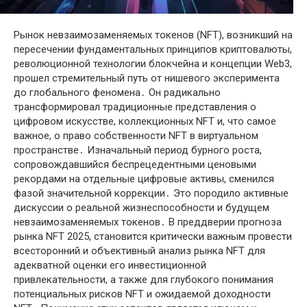
Рынок невзаимозаменяемых токенов (NFT), возникший на
пересечении фундаментальных принципов криптовалюты,
революционной технологии блокчейна и концепции Web3,
прошел стремительный путь от нишевого эксперимента
до глобального феномена․ Он радикально
трансформировал традиционные представления о
цифровом искусстве, коллекционных NFT и, что самое
важное, о право собственности NFT в виртуальном
пространстве․ Изначальный период бурного роста,
сопровождавшийся беспрецедентными ценовыми
рекордами на отдельные цифровые активы, сменился
фазой значительной коррекции․ Это породило активные
дискуссии о реальной жизнеспособности и будущем
невзаимозаменяемых токенов․ В преддверии прогноза
рынка NFT 2025, становится критически важным провести
всесторонний и объективный анализ рынка NFT для
адекватной оценки его инвестиционной
привлекательности, а также для глубокого понимания
потенциальных рисков NFT и ожидаемой доходности