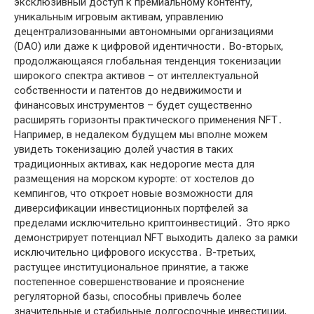
эксклюзивный доступ к премиальному контенту,
уникальным игровым активам, управлению
децентрализованными автономными организациями
(DAO) или даже к цифровой идентичности․ Во-вторых,
продолжающаяся глобальная тенденция токенизации
широкого спектра активов – от интеллектуальной
собственности и патентов до недвижимости и
финансовых инструментов – будет существенно
расширять горизонты практического применения NFT․
Например, в недалеком будущем мы вполне можем
увидеть токенизацию долей участия в таких
традиционных активах, как недорогие места для
размещения на морском курорте: от хостелов до
кемпингов, что откроет новые возможности для
диверсификации инвестиционных портфелей за
пределами исключительно криптоинвестиций․ Это ярко
демонстрирует потенциал NFT выходить далеко за рамки
исключительно цифрового искусства․ В-третьих,
растущее институциональное принятие, а также
постепенное совершенствование и прояснение
регуляторной базы, способны привлечь более
значительные и стабильные долгосрочные инвестиции,