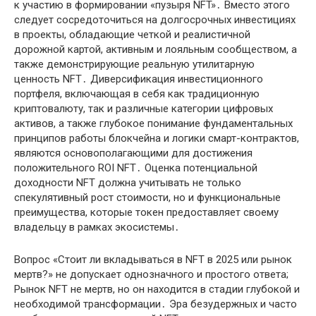
к участию в формировании «пузыря NFT»․ Вместо этого
следует сосредоточиться на долгосрочных инвестициях
в проекты, обладающие четкой и реалистичной
дорожной картой, активным и лояльным сообществом, а
также демонстрирующие реальную утилитарную
ценность NFT․ Диверсификация инвестиционного
портфеля, включающая в себя как традиционную
криптовалюту, так и различные категории цифровых
активов, а также глубокое понимание фундаментальных
принципов работы блокчейна и логики смарт-контрактов,
являются основополагающими для достижения
положительного ROI NFT․ Оценка потенциальной
доходности NFT должна учитывать не только
спекулятивный рост стоимости, но и функциональные
преимущества, которые токен предоставляет своему
владельцу в рамках экосистемы․
Вопрос «Стоит ли вкладываться в NFT в 2025 или рынок
мертв?» не допускает однозначного и простого ответа;
Рынок NFT не мертв, но он находится в стадии глубокой и
необходимой трансформации․ Эра безудержных и часто