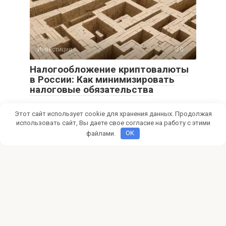
Инвестиции
0
Налогообложение криптовалюты
в России: Как минимизировать
налоговые обязательства
Узнайте, как грамотно платить налоги на криптовалюту в
Этот сайт использует cookie для хранения данных. Продолжая
России! Минимизируйте налоговые обязательства от
криптоинвестиций,
использовать сайт, Вы даете свое согласие на работу с этими
файлами.
OK
Инвестиции
0
Методология оценки стартапов
для венчурных инвестиций
Откройте мир прибыльных Венчурных инвестиций!
Узнайте методологию оценки стартапов, чтобы
минимизировать риски и максимизировать